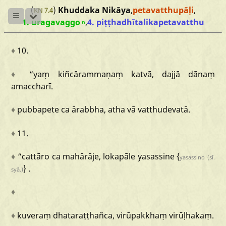
(
)
Khuddaka Nikāya
,
petavatthupāḷi
,
KN 7.4
1. uragavaggo
,
4. piṭṭhadhītalikapetavatthu
n
♦
10.
♦
“yaṃ
kiñcārammaṇaṃ
katvā,
dajjā
dānaṃ
amaccharī.
♦
pubbapete
ca
ārabbha,
atha
vā
vatthudevatā.
♦
11.
♦
“cattāro
ca
mahārāje,
lokapāle
yasassine
{
yasassino
(sī.
} .
syā.)
♦
♦
kuveraṃ
dhataraṭṭhañca,
virūpakkhaṃ
virūḷhakaṃ.