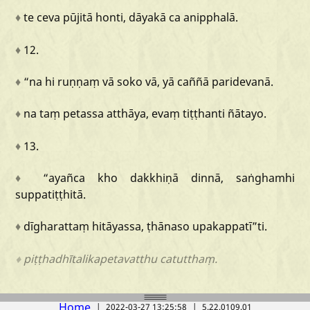
♦
te
ceva
pūjitā
honti,
dāyakā
ca
anipphalā.
♦
12.
♦
“na
hi
ruṇṇaṃ
vā
soko
vā,
yā
caññā
paridevanā.
♦
na
taṃ
petassa
atthāya,
evaṃ
tiṭṭhanti
ñātayo.
♦
13.
♦
“ayañca
kho
dakkhiṇā
dinnā,
saṅghamhi
suppatiṭṭhitā.
♦
dīgharattaṃ
hitāyassa,
ṭhānaso
upakappatī
”ti.
♦
piṭṭhadhītalikapetavatthu
catutthaṃ.
Home
|
2022-03-27 13:25:58
|
5.22.0109.01