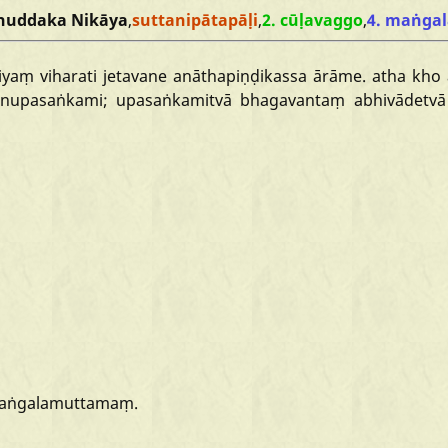
huddaka Nikāya
,
suttanipātapāḷi
,
2. cūḷavaggo
,
4. maṅga
hiyaṃ
viharati
jetavane
anāthapiṇḍikassa
ārāme.
atha
kho
enupasaṅkami;
upasaṅkamitvā
bhagavantaṃ
abhivādetvā
aṅgalamuttamaṃ.