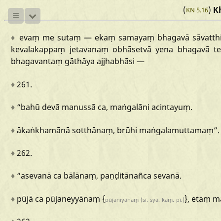
(
)
K
KN 5.16
♦
evaṃ
me
sutaṃ
—
ekaṃ
samayaṃ
bhagavā
sāvatt
kevalakappaṃ
jetavanaṃ
obhāsetvā
yena
bhagavā
t
bhagavantaṃ
gāthāya
ajjhabhāsi
—
♦
261.
♦
“bahū
devā
manussā
ca,
maṅgalāni
acintayuṃ.
♦
ākaṅkhamānā
sotthānaṃ,
brūhi
maṅgalamuttamaṃ”.
♦
262.
♦
“asevanā
ca
bālānaṃ,
paṇḍitānañca
sevanā.
♦
pūjā
ca
pūjaneyyānaṃ
{
},
etaṃ
m
pūjanīyānaṃ
(sī.
syā.
kaṃ.
pī.)