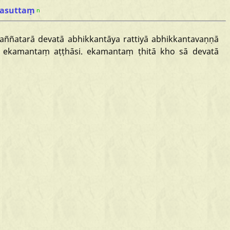
lasuttaṃ
n
aññatarā
devatā
abhikkantāya
rattiyā
abhikkantavaṇṇā
ekamantaṃ
aṭṭhāsi.
ekamantaṃ
ṭhitā
kho
sā
devatā