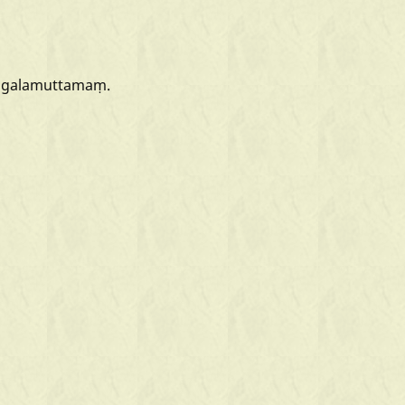
galamuttamaṃ.