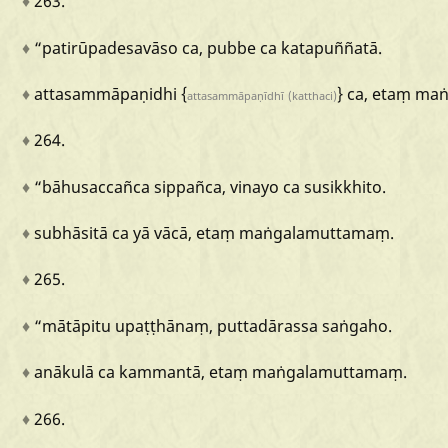
♦
263.
♦
“patirūpadesavāso
ca,
pubbe
ca
katapuññatā.
♦
attasammāpaṇidhi
{
}
ca,
etaṃ
maṅ
attasammāpaṇīdhī
(katthaci)
♦
264.
♦
“bāhusaccañca
sippañca,
vinayo
ca
susikkhito.
♦
subhāsitā
ca
yā
vācā,
etaṃ
maṅgalamuttamaṃ.
♦
265.
♦
“mātāpitu
upaṭṭhānaṃ,
puttadārassa
saṅgaho.
♦
anākulā
ca
kammantā,
etaṃ
maṅgalamuttamaṃ.
♦
266.