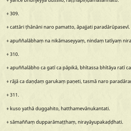
♦
309.
♦
cattāri
ṭhānāni
naro
pamatto,
āpajjati
paradārūpasevī.
♦
apuññalābhaṃ
na
nikāmaseyyaṃ,
nindaṃ
tatīyaṃ
nir
♦
310.
♦
apuññalābho
ca
gatī
ca
pāpikā,
bhītassa
bhītāya
ratī
c
♦
rājā
ca
daṇḍaṃ
garukaṃ
paṇeti,
tasmā
naro
paradār
♦
311.
♦
kuso
yathā
duggahito,
hatthamevānukantati.
♦
sāmaññaṃ
dupparāmaṭṭhaṃ,
nirayāyupakaḍḍhati.