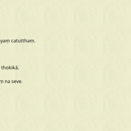
ayaṃ
catutthaṃ.
a
thokikā.
aṃ
na
seve.