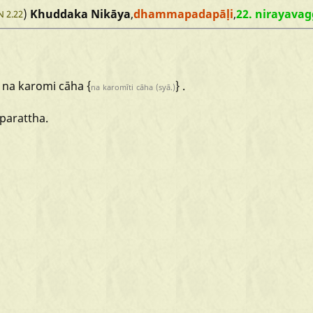
)
Khuddaka Nikāya
,
dhammapadapāḷi
,
22. nirayava
N 2.22
na
karomi
cāha
{
} .
na
karomīti
cāha
(syā.)
parattha.