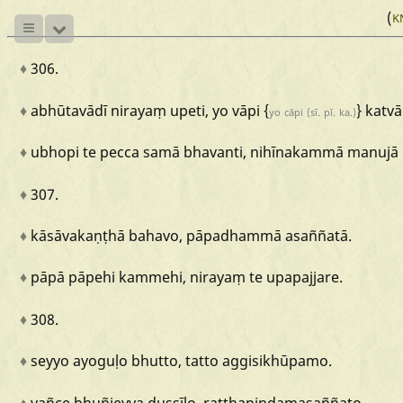
(
K
♦
306.
♦
abhūtavādī
nirayaṃ
upeti,
yo
vāpi
{
}
katvā
yo
cāpi
(sī.
pī.
ka.)
♦
ubhopi
te
pecca
samā
bhavanti,
nihīnakammā
manujā
♦
307.
♦
kāsāvakaṇṭhā
bahavo,
pāpadhammā
asaññatā.
♦
pāpā
pāpehi
kammehi,
nirayaṃ
te
upapajjare.
♦
308.
♦
seyyo
ayoguḷo
bhutto,
tatto
aggisikhūpamo.
♦
yañce
bhuñjeyya
dussīlo,
raṭṭhapiṇḍamasaññato.