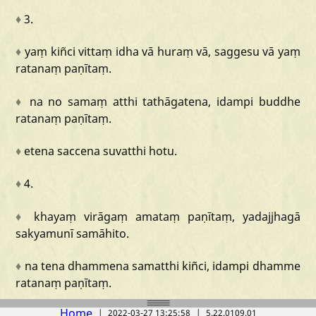
♦
3.
♦
yaṃ
kiñci
vittaṃ
idha
vā
huraṃ
vā,
saggesu
vā
yaṃ
ratanaṃ
paṇītaṃ.
♦
na
no
samaṃ
atthi
tathāgatena,
idampi
buddhe
ratanaṃ
paṇītaṃ.
♦
etena
saccena
suvatthi
hotu.
♦
4.
♦
khayaṃ
virāgaṃ
amataṃ
paṇītaṃ,
yadajjhagā
sakyamunī
samāhito.
♦
na
tena
dhammena
samatthi
kiñci,
idampi
dhamme
ratanaṃ
paṇītaṃ.
Home
|
2022-03-27 13:25:58
|
5.22.0109.01
♦
etena
saccena
suvatthi
hotu.