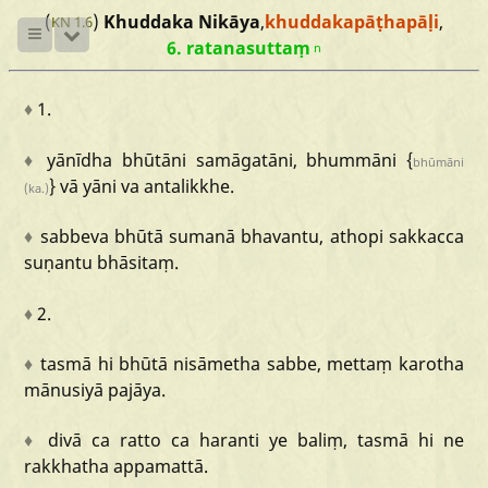
(
)
Khuddaka Nikāya
,
khuddakapāṭhapāḷi
,
KN 1.6
6. ratanasuttaṃ
n
♦
1.
♦
yānīdha
bhūtāni
samāgatāni,
bhummāni
{
bhūmāni
}
vā
yāni
va
antalikkhe.
(ka.)
♦
sabbeva
bhūtā
sumanā
bhavantu,
athopi
sakkacca
suṇantu
bhāsitaṃ.
♦
2.
♦
tasmā
hi
bhūtā
nisāmetha
sabbe,
mettaṃ
karotha
mānusiyā
pajāya.
♦
divā
ca
ratto
ca
haranti
ye
baliṃ,
tasmā
hi
ne
rakkhatha
appamattā.